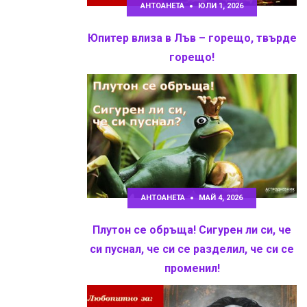
АНТОАНЕТА
ЮЛИ 1, 2026
Юпитер влиза в Лъв – горещо, твърде
горещо!
АНТОАНЕТА
МАЙ 4, 2026
Плутон се обръща! Сигурен ли си, че
си пуснал, че си се разделил, че си се
променил!