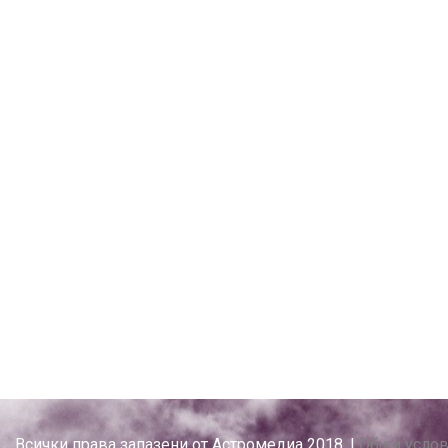
Всички права запазени от Астромедиа 2018. |
Общи услови