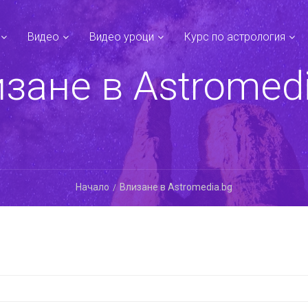
Видео
Видео уроци
Курс по астрология
зане в Astromed
Начало
Влизане в Astromedia.bg