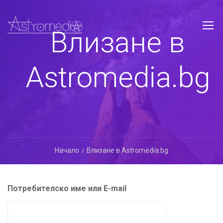
Влизане в
Astromedia.bg
Начало
Влизане в Astromedia.bg
Потребителско име или E-mail