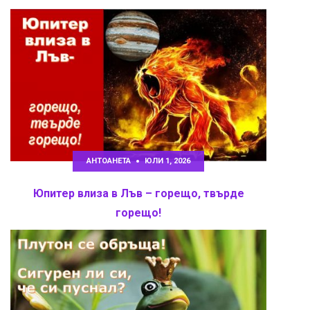
АНТОАНЕТА
ЮЛИ 1, 2026
Юпитер влиза в Лъв – горещо, твърде
горещо!