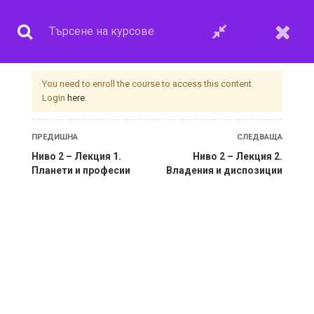
You need to enroll the course to access this content.
Login
here
.
Астрология за
ПРЕДИШНА
СЛЕДВАЩA
начинаещи. НИВО 2
Ниво 2 – Лекция 1.
Ниво 2 – Лекция 2.
Планети и професии
Владения и диспозиции
Начало
Всички курсове
Астрология за начинаещи. НИВО 2