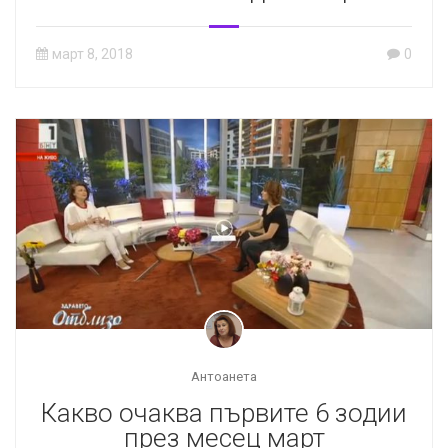
месец март
март 8, 2018
0
Антоанета
Какво очаква първите 6 зодии
през месец март