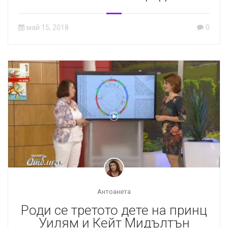
май 15, 2018
0
Антоанета
Роди се третото дете на принц
Уилям и Кейт Мидълтън