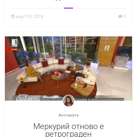
март 29, 2018
0
Антоанета
Меркурий отново е
ретрограден