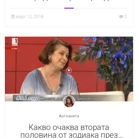
март 12, 2018
0
Антоанета
Какво очаква втората
половина от зодиака през