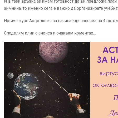
И в тази връзка аз имам готовност да ви предложа план 
зимнина, то именно сега е важно да организирате учебнат
Новият курс Астрология за начинаещи започва на 4 октомв
Споделям клип с анонса и очаквам коментар…