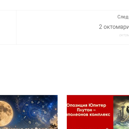
След
2 октомври
октом