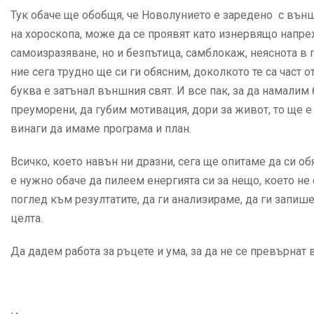
Тук обаче ще обобщя, че Новолунието е заредено с външн
на хороскопа, може да се проявят като изнервящо напре
самоизразяване, но и безпътица, самблокаж, неяснота в
ние сега трудно ще си ги обясним, доколкото те са част 
буква е затънал външния свят. И все пак, за да намалим
преуморени, да губим мотивация, дори за живот, то ще е 
винаги да имаме програма и план.
Всичко, което навън ни дразни, сега ще опитаме да си 
е нужно обаче да пилеем енергията си за нещо, което не 
поглед към резултатите, да ги анализираме, да ги запи
целта.
Да дадем работа за ръцете и ума, за да не се превърнат 