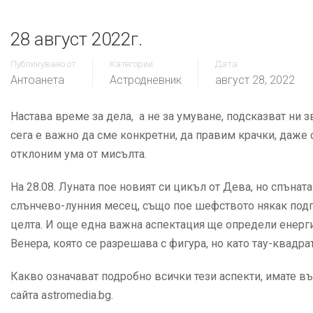
28 август 2022г.
Публикувано от
Категории
Дата
Антоанета
Астродневник
август 28, 2022
Настава време за дела, а не за умуване, подсказват ни
сега е важно да сме конкретни, да правим крачки, даже 
отклоним ума от мисълта.
На 28.08. Луната пое новият си цикъл от Дева, но спъна
слънчево-лунния месец, също пое шефството някак подпр
целта. И още една важна аспектация ще определи енерги
Венера, която се разрешава с фигура, но като тау-квадра
Какво означават подробно всички тези аспекти, имате въ
сайта astromedia.bg.