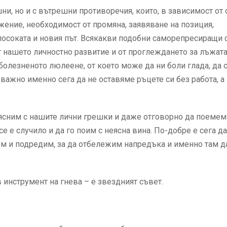
и, но и с вътрешни противоречия, които, в зависимост от
жение, необходимост от промяна, заявяване на позиция,
 посоката и новия път. Всякакви подобни саморепресиращи 
от нашето личностно развитие и от проглеждането за лъжата
 болезненото люлеене, от което може да ни боли глада, да 
важно именно сега да не оставяме ръцете си без работа, а 
обясним с нашите лични грешки и даже отговорно да поемем
се е случило и да го поим с неясна вина. По-добре е сега 
шем и подредим, за да отбележим напредъка и именно там д
в инструмент на гнева – е звездният съвет.