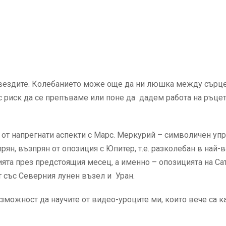
 звездите. Колебанието може още да ни люшка между сърце
с риск да се препъваме или поне да дадем работа на ръцете
та от напрегнати аспекти с Марс. Меркурий – символичен уп
ян, възпрян от опозиция с Юпитер, т.е. разколебан в най-
ята през предстоящия месец, а именно – опозицията на Са
т със Северния лунен възел и Уран.
зможност да научите от видео-уроците ми, които вече са к