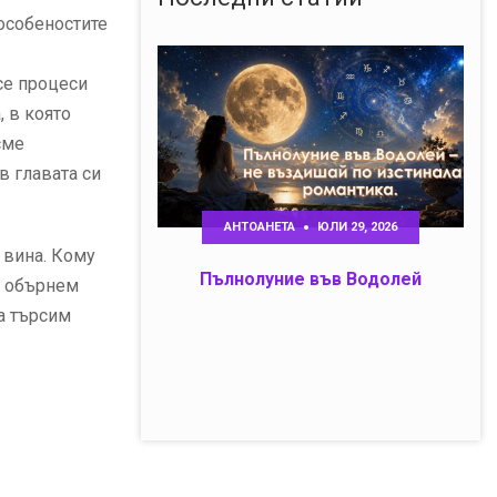
 особеностите
се процеси
, в която
сме
в главата си
АНТОАНЕТА
ЮЛИ 29, 2026
 вина. Кому
Пълнолуние във Водолей
да обърнем
а търсим