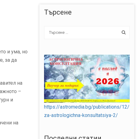
Търсене
то и ума, но
, за да
равител на
важното –
турн и
https://astromedia.bg/publications/12/vauc
za-astrologichna-konsultatsiya-2/
ачени на
Последни статии