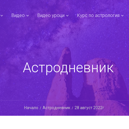
Видео
Видео уроци
Курс по астрология
Астродневник
Начало
Астродневник
28 август 2022г.